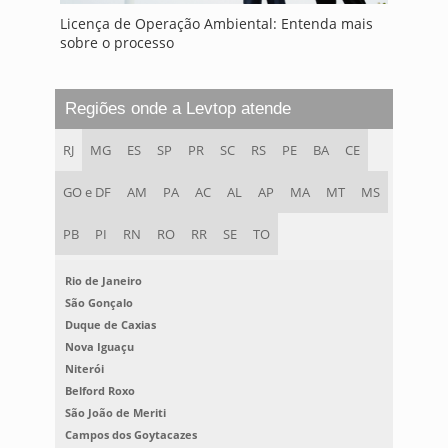
Licença de Operação Ambiental: Entenda mais
sobre o processo
Regiões onde a Levtop atende
RJ
MG
ES
SP
PR
SC
RS
PE
BA
CE
GO e DF
AM
PA
AC
AL
AP
MA
MT
MS
PB
PI
RN
RO
RR
SE
TO
Rio de Janeiro
São Gonçalo
Duque de Caxias
Nova Iguaçu
Niterói
Belford Roxo
São João de Meriti
Campos dos Goytacazes